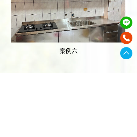
案例六十四
主選種類
165
$
/1cm
不鏽鋼檯面+304桶身+美耐門板